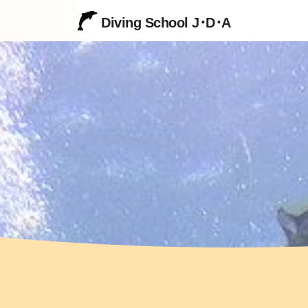
Diving School J･D･A