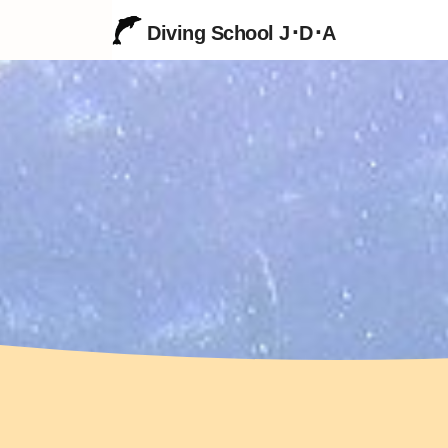
Diving School J･D･A