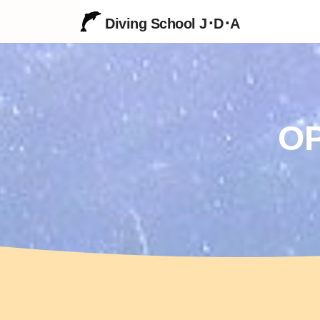
Diving School J･D･A
O