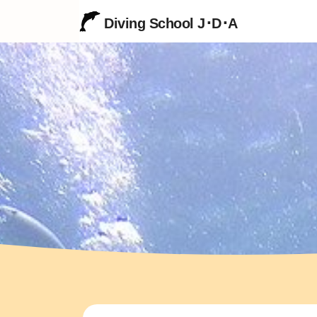
Diving School J･D･A