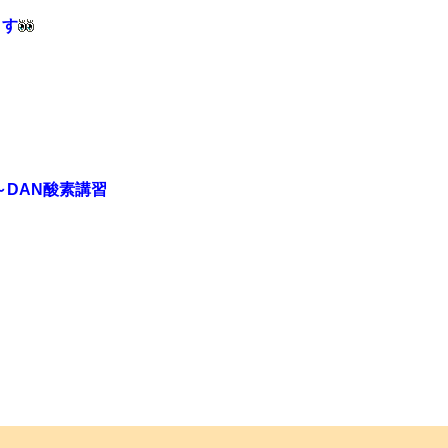
ます
0～DAN酸素講習