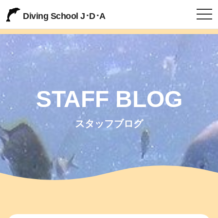
togg
Diving School J･D･A
STAFF BLOG
スタッフブログ