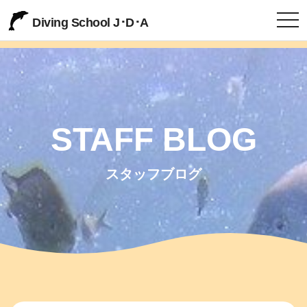
togg
Diving School J･D･A
STAFF BLOG
スタッフブログ