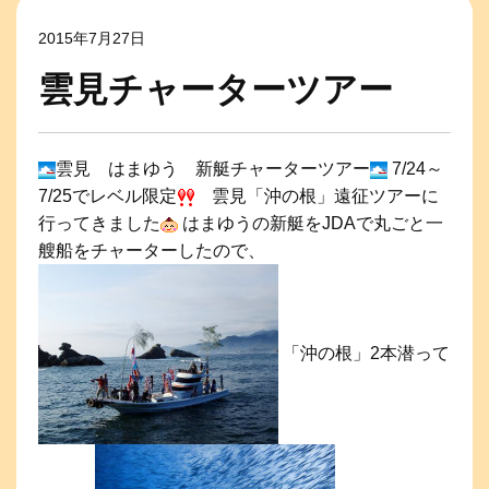
2015年7月27日
雲見チャーターツアー
雲見 はまゆう 新艇チャーターツアー
7/24～
7/25でレベル限定
雲見「沖の根」遠征ツアーに
行ってきました
はまゆうの新艇をJDAで丸ごと一
艘船をチャーターしたので、
「沖の根」2本潜って