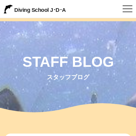
togg
Diving School J･D･A
STAFF BLOG
スタッフブログ