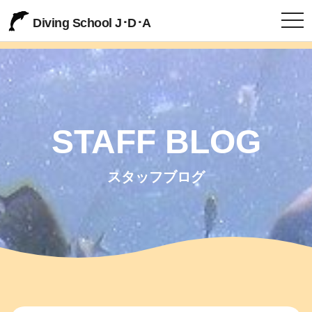
togg
Diving School J･D･A
STAFF BLOG
スタッフブログ