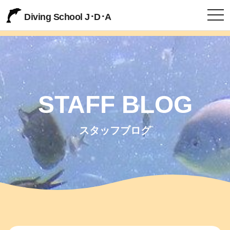
togg
Diving School J･D･A
STAFF BLOG
スタッフブログ