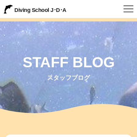
togg
Diving School J･D･A
STAFF BLOG
スタッフブログ