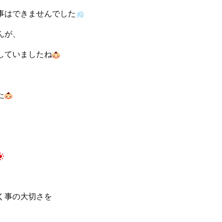
事はできませんでした
んが、
していましたね
た
く事の大切さを