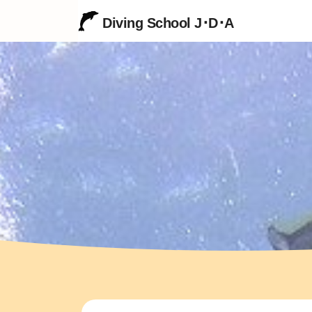
Diving School J･D･A