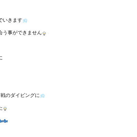
でいきます
会う事ができません
に
中戦のダイビングに
た