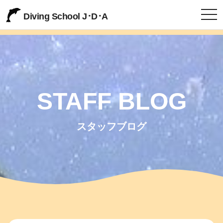
togg
Diving School J･D･A
STAFF BLOG
スタッフブログ