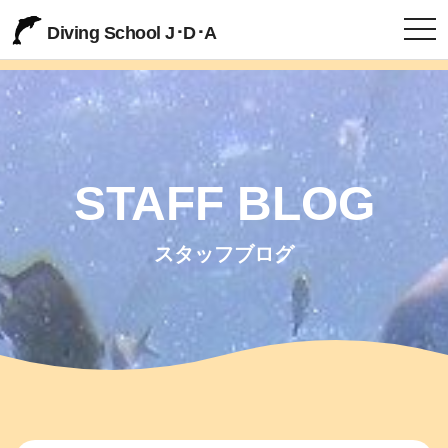
togg
Diving School J･D･A
STAFF BLOG
スタッフブログ