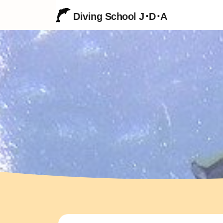
Diving School J･D･A