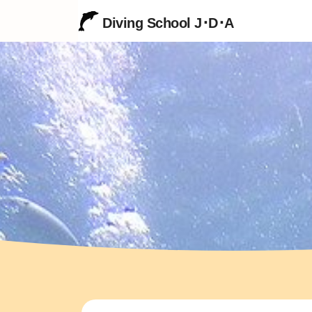
Diving School J･D･A