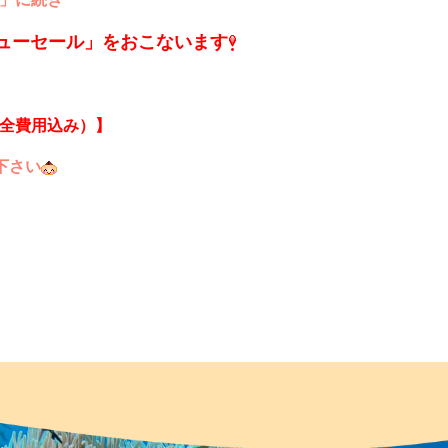
キューセール」をおこないます
50（全費用込み）】
下さい