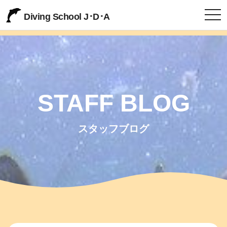
togg
Diving School J･D･A
STAFF BLOG
スタッフブログ