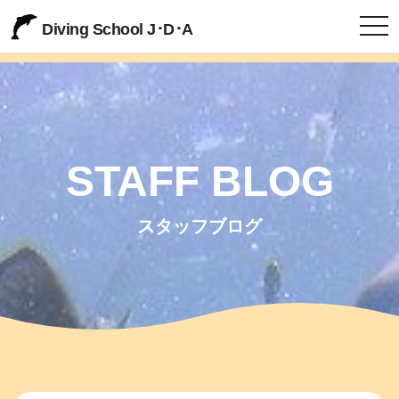
togg
Diving School J･D･A
STAFF BLOG
スタッフブログ