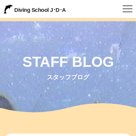
togg
Diving School J･D･A
STAFF BLOG
スタッフブログ