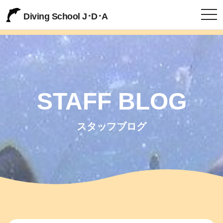
togg
Diving School J･D･A
STAFF BLOG
スタッフブログ