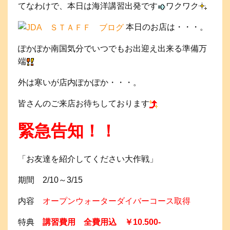
てなわけで、本日は海洋講習出発です
ワクワク
本日のお店は・・・。
ぽかぽか南国気分でいつでもお出迎え出来る準備万
端
外は寒いが店内ぽかぽか・・・。
皆さんのご来店お待ちしております
緊急告知！！
「お友達を紹介してください大作戦」
期間 2/10～3/15
内容
オープンウォーターダイバーコース取得
特典
講習費用 全費用込 ￥10.500-