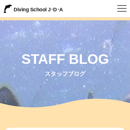
togg
Diving School J･D･A
STAFF BLOG
スタッフブログ