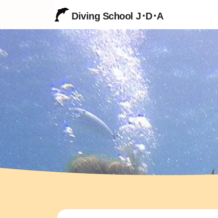
Diving School J･D･A