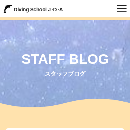
togg
Diving School J･D･A
STAFF BLOG
スタッフブログ