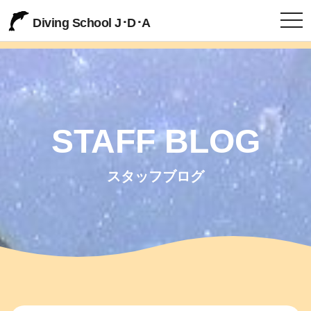
togg
Diving School J･D･A
STAFF BLOG
スタッフブログ