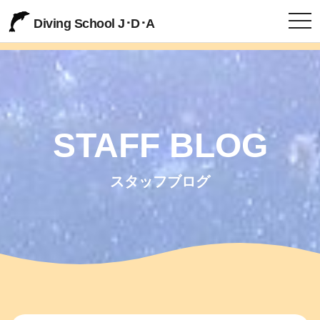
togg
Diving School J･D･A
STAFF BLOG
スタッフブログ