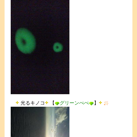
光るキノコ
【
グリーンぺぺ
】