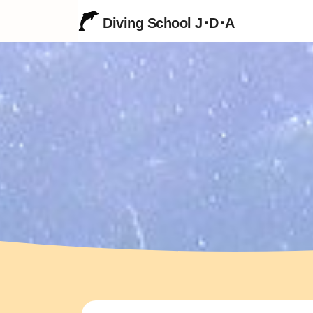
Diving School J･D･A