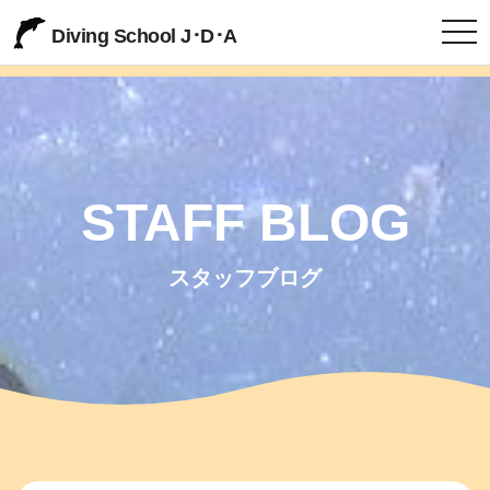
togg
Diving School J･D･A
STAFF BLOG
スタッフブログ