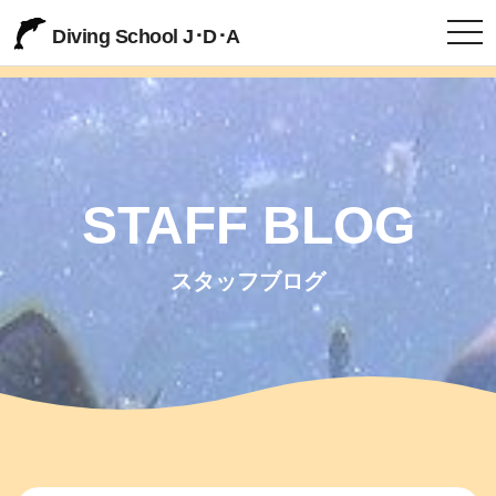
togg
Diving School J･D･A
STAFF BLOG
スタッフブログ