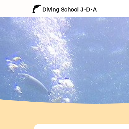
Diving School J･D･A