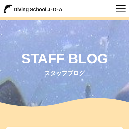
togg
Diving School J･D･A
STAFF BLOG
スタッフブログ