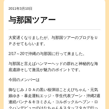
2011年3月10日
与那国ツアー
大変遅くなりましたが、与那国ツアーのブログをＵ
Ｐさせてもらいます。
2/17～20で沖縄の与那国に行って来ました。
与那国と言えばハンマーヘッドの群れと神秘的な海
底遺跡そして激流が魅力のポイントです。
今回のメンバーは
御なじみＪＤＡの黒い核弾頭ことえびちゃん・元気
娘ゆき・暴走運転エッジ・学生代表ブーン・沖縄2週
連続パンナ＆キヨミさん・コルボックルヘブン・ロ
クハンデビューのはなちゃん＆スタッフタカで行っ