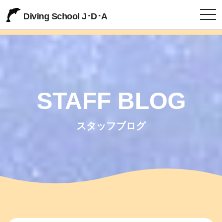
togg
Diving School J･D･A
STAFF BLOG
スタッフブログ