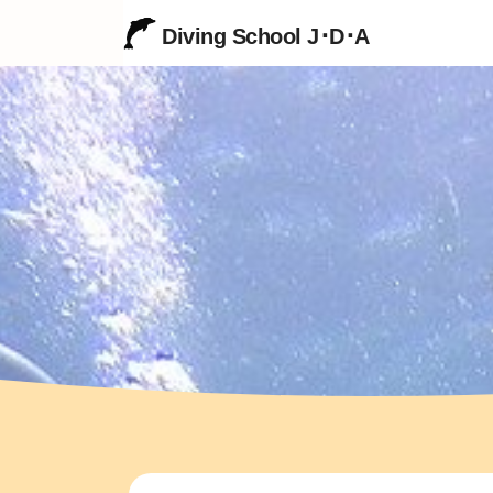
Diving School J･D･A