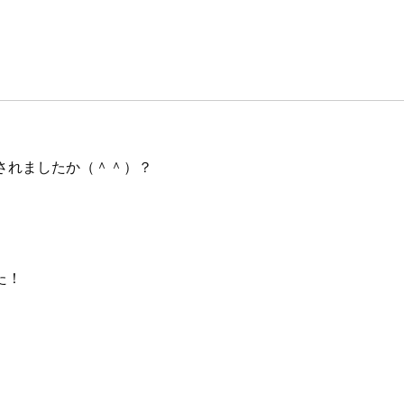
されましたか（＾＾）？
た！