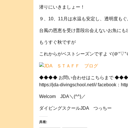
潜りにいきましょー！
９、10、11月は水温も安定し、透明度も
台風の恩恵を受け普段出会えないお魚にも
もうすぐ秋ですが
これからがベストシーズンですよヾ(＠°▽°＠
◆◆◆◆ お問い合わせはこちらまで ◆◆◆◆ TEL：03-3
https://jda-divingschool.net/i/ fa
Welcom JDA＼(^^)／
ダイビングスクールJDA つっちー
共有: