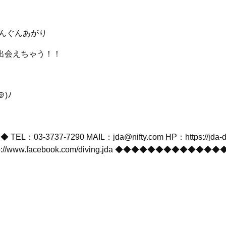
ぐんぐんあがり
出会えちゃう！！
)ﾉ
737-7290 MAIL：jda@nifty.com HP：https://jda-di
cebook：http://www.facebook.com/diving.jda ◆◆◆◆◆◆◆◆