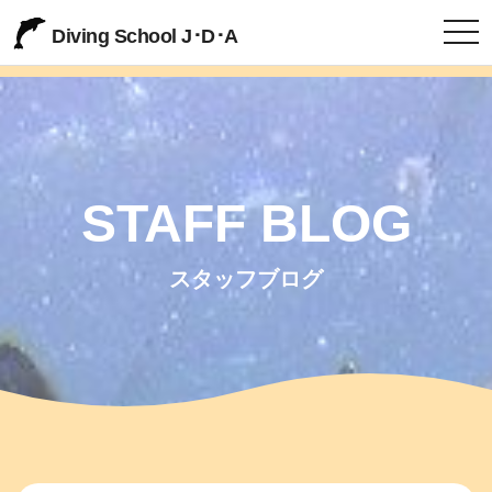
togg
Diving School J･D･A
STAFF BLOG
スタッフブログ