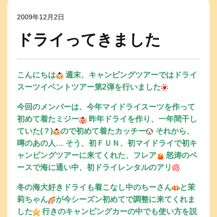
2009年12月2日
ドライってきました
こんにちは
週末、キャンピングツアーではドライ
スーツイベントツアー第2弾を行いました
今回のメンバーは、今年マイドライスーツを作って
初めて着たミジー
昨年ドライを作り、一年間干し
ていた(？)
ので初めて着たカッチー
それから、
噂のあの人… そう、初ＦＵＮ、初マイドライで初キ
ャンピングツアーに来てくれた、フレア
怒涛のペ
ースで海に通い中、初ドライレンタルのアリ
冬の海大好きドライも着こなし中のちーさん
と茉
莉ちゃん
が今シーズン初めてで調整に来てくれま
した
行きのキャンピングカーの中でも使い方を説