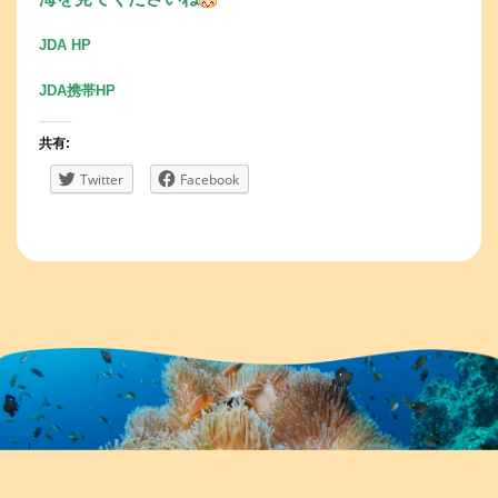
JDA HP
JDA携帯HP
共有:
Twitter
Facebook