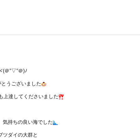
＠°▽°＠)ﾉ
がとうございました
ても上達してくださいました
。気持ちの良い海でした
ブツダイの大群と