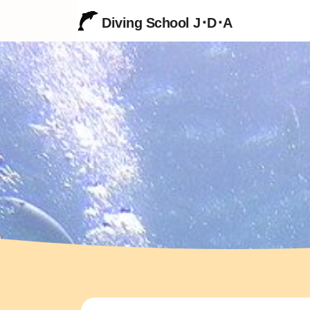
Diving School J･D･A