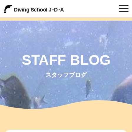
togg
Diving School J･D･A
STAFF BLOG
スタッフブログ