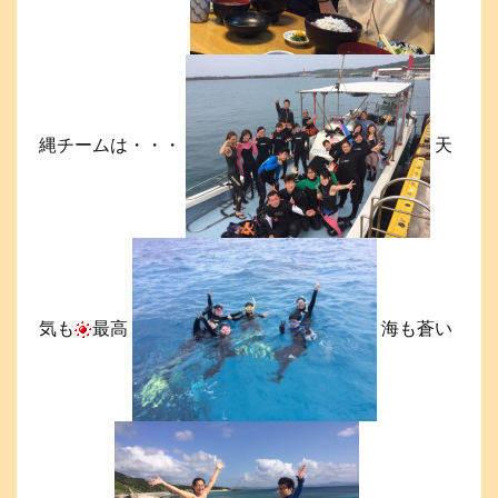
縄チームは・・・
天
気も
最高
海も蒼い