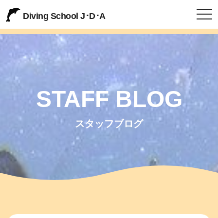
togg
Diving School J･D･A
STAFF BLOG
スタッフブログ