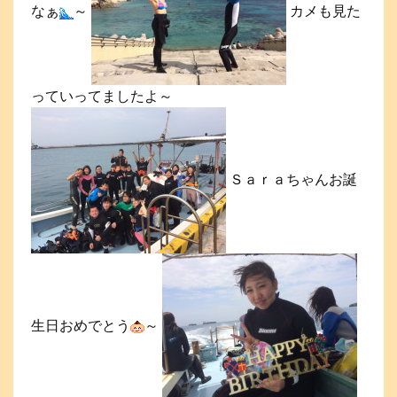
なぁ
～
カメも見た
っていってましたよ～
Ｓａｒａちゃんお誕
生日おめでとう
～