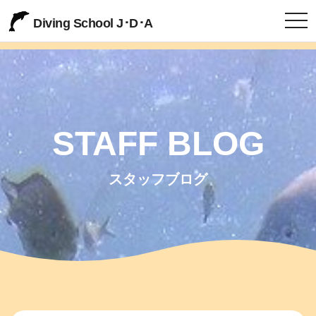
togg
Diving School J･D･A
STAFF BLOG
スタッフブログ