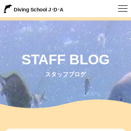
togg
Diving School J･D･A
STAFF BLOG
スタッフブログ