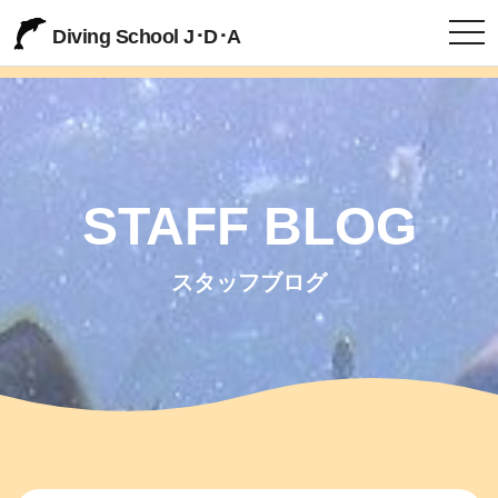
togg
Diving School J･D･A
STAFF BLOG
スタッフブログ