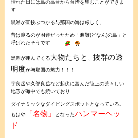
晴れた日には島の高台から台湾を望むことができま
す
黒潮が直接ぶつかる与那国の海は厳しく、
昔は渡るのが困難だったため「渡難(どなん)の島」と
呼ばれたそうです
大物たちと
抜群の透
黒潮が運んでくる
、
明度
が与那国の魅力！！！
宇良岳や久部良岳など起伏に富んだ陸上の荒々しい
地形が海中でも続いており
ダイナミックなダイビングスポットとなっている。
「名物」
ハンマーヘッ
もはや
となった
ド