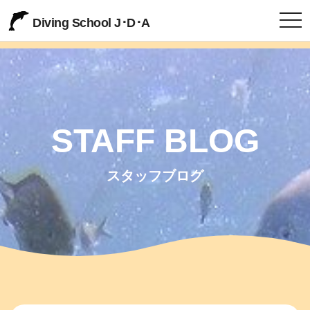
togg
Diving School J･D･A
STAFF BLOG
スタッフブログ