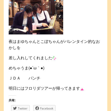
夜はまゆちゃんとこぼちゃんがバレンタイン的なお
かしを
差し入れしてくれました
めちゃうま(●´ω｀●)ゞ
ＪＤＡ パンチ
明日にはフロリダツアーが帰ってきます
共有:
Twitter
Facebook