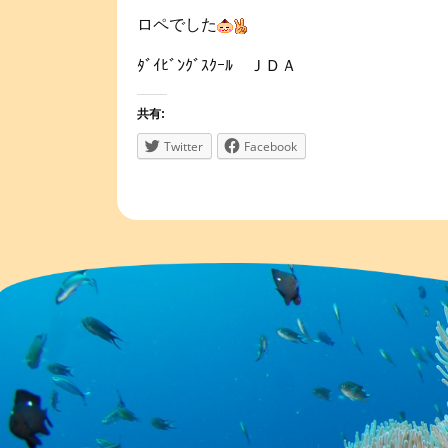
ロペでした
ﾀﾞｲﾋﾞﾝｸﾞｽｸｰﾙ ＪＤＡ
共有:
Twitter
Facebook