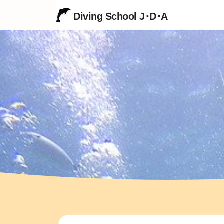
Diving School J･D･A