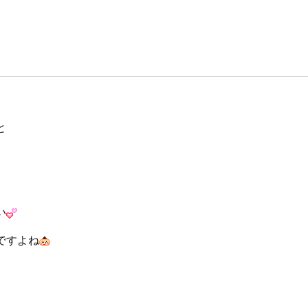
と
い
ですよね