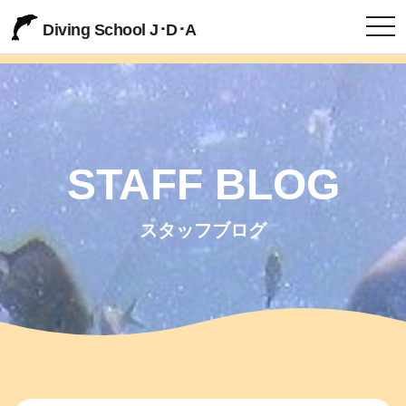
togg
Diving School J･D･A
STAFF BLOG
スタッフブログ