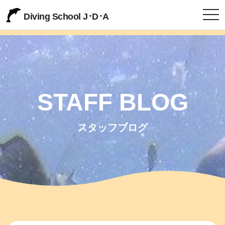
togg
Diving School J･D･A
STAFF BLOG
スタッフブログ