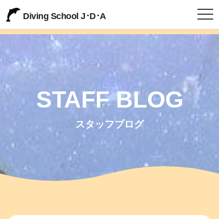
togg
Diving School J･D･A
STAFF BLOG
スタッフブログ