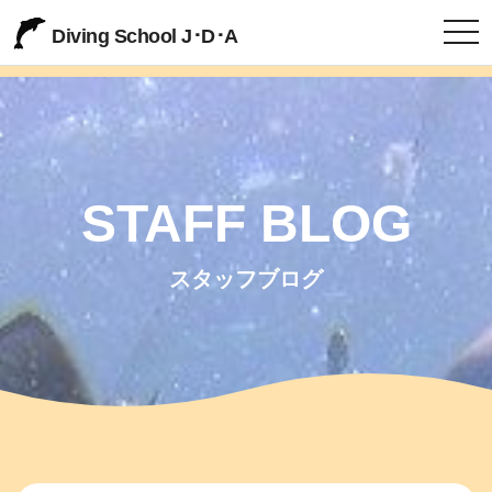
togg
Diving School J･D･A
STAFF BLOG
スタッフブログ