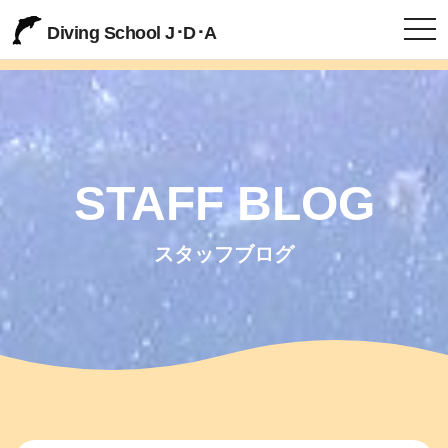
togg
Diving School J･D･A
STAFF BLOG
スタッフブログ