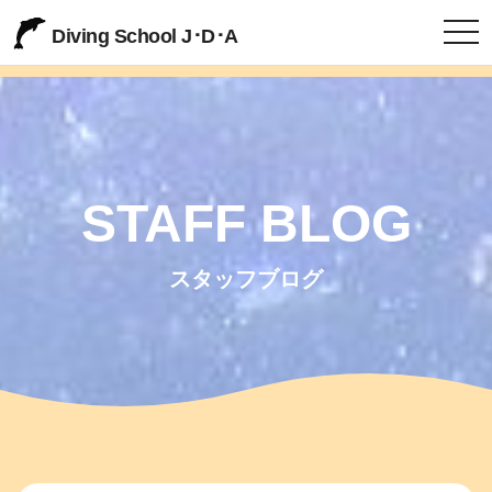
togg
Diving School J･D･A
STAFF BLOG
スタッフブログ